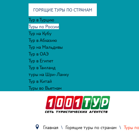
ГОРЯЩИЕ ТУРЫ ПО СТРАНАМ
Тур в Турцию
Туры по России
Тур на Кубу
Тур в Абхазию
Тур на Мальдивы
Тур в ОАЭ
Тур в Египет
Тур в Таиланд
туры на Шри-Ланку
Тур в Китай
Туры во Вьетнам
Главная
\
Горящие туры по странам
\
Туры по