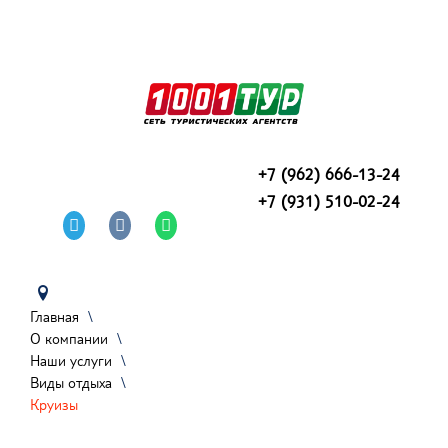
ПОИСК ТУРОВ - ОНЛАЙН ?
ГОРЯЩИЕ ТУРЫ
ВСЕ СТРАНЫ
+7 (962) 666-13-24
+7 (931) 510-02-24
БЛОГ О ТУРИЗМЕ
О КОМПАНИИ
О нас
вакансии
Главная
\
Где купить
О компании
\
Наши услуги
Наши услуги
\
Авиабилеты
Виды отдыха
\
Рассрочка и кредит
Круизы
Подарочный сертификат
Виды отдыха