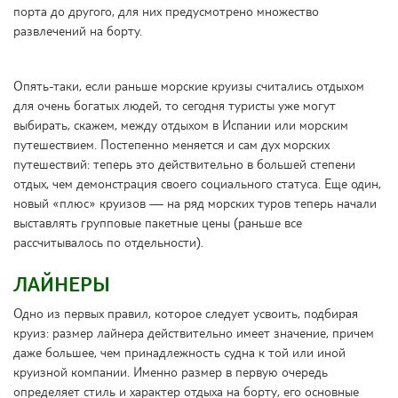
Тур в Таиланд
порта до другого, для них предусмотрено множество
туры на Шри-Ланку
развлечений на борту.
Тур в Китай
Туры во Вьетнам
Опять-таки, если раньше морские круизы считались отдыхом
для очень богатых людей, то сегодня туристы уже могут
выбирать, скажем, между отдыхом в Испании или морским
путешествием. Постепенно меняется и сам дух морских
путешествий: теперь это действительно в большей степени
отдых, чем демонстрация своего социального статуса. Еще один,
новый «плюс» круизов — на ряд морских туров теперь начали
выставлять групповые пакетные цены (раньше все
рассчитывалось по отдельности).
ЛАЙНЕРЫ
Одно из первых правил, которое следует усвоить, подбирая
круиз: размер лайнера действительно имеет значение, причем
даже большее, чем принадлежность судна к той или иной
круизной компании. Именно размер в первую очередь
определяет стиль и характер отдыха на борту, его основные