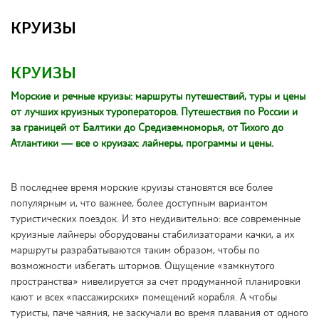
АВТОБУСНЫЕ ТУРЫ
КРУИЗЫ
АКТИВНЫЙ ОТДЫХ
Круизы
ДЕТСКИЙ ОТДЫХ
КРУИЗЫ
ОТДЫХ НА МОРЕ
ЛЕЧЕНИЕ И ОЗДОРОВЛЕНИЕ
Морские и речные круизы: маршруты путешествий, туры и цены
ПЕНСИОННЫЕ ТУРЫ
от лучших круизных туроператоров. Путешествия по России и
СВАДЕБНЫЕ ПУТЕШЕСТВИЯ
за границей от Балтики до Средиземноморья, от Тихого до
ОНЛАЙН ОПЛАТА
Атлантики — все о круизах: лайнеры, программы и цены.
Как удалить из Интернет архив (archive.org) свой сайт
ПОЧЕМУ СТОИТ БРОНИРОВАТЬ У НАС?
В последнее время морские круизы становятся все более
ГОРЯЩИЕ ТУРЫ ПО СТРАНАМ
популярным и, что важнее, более доступным вариантом
Тур в Турцию
туристических поездок. И это неудивительно: все современные
Туры по России
круизные лайнеры оборудованы стабилизаторами качки, а их
Тур на Кубу
маршруты разрабатываются таким образом, чтобы по
Тур в Абхазию
возможности избегать штормов. Ощущение «замкнутого
Тур на Мальдивы
пространства» нивелируется за счет продуманной планировки
Тур в ОАЭ
кают и всех «пассажирских» помещений корабля. А чтобы
Тур в Египет
туристы, паче чаяния, не заскучали во время плавания от одного